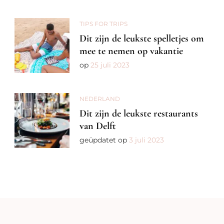
Parkeren
In
TIPS FOR TRIPS
Parijs
Dit zijn de leukste spelletjes om
mee te nemen op vakantie
op
25 juli 2023
NEDERLAND
Dit zijn de leukste restaurants
van Delft
geüpdatet op
3 juli 2023