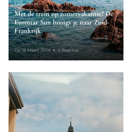
FRANKRIJK
Met de trein op zomervakantie? De
Eurostar Sun brengt je naar Zuid-
Frankrijk
Op
Op
18 Maart 2024
0 Reacties
Met
De
Trein
Op
Zomervakantie?
De
Eurostar
Sun
Brengt