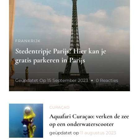
Je
Naar
Zuid-
Frankrijk
FRANKRIJK
Stedentripje Parijs? Hier kan je
gratis parkeren in Parijs
Op
Geüpdatet Op
15 September 2023
0 Reacties
Stedentri
Parijs?
Hier
CURAÇAO
Aquafari Curaçao: verken de zee
Kan
op een onderwaterscooter
Je
geüpdatet op
11 augustus 2023
Gratis