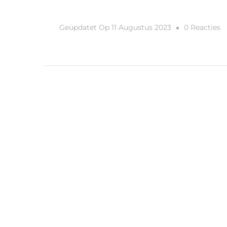
O
Geüpdatet Op
11 Augustus 2023
0 Reacties
A
C
V
D
Z
O
E
O