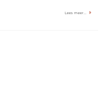
p
Lees meer...
quafari
uraçao:
erken
e
ee
p
en
nderwaterscooter