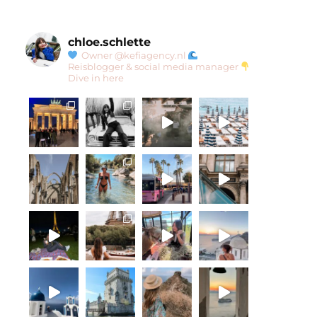
chloe.schlette
Owner @kefiagency.nl
Reisblogger & social media manager
Dive in here