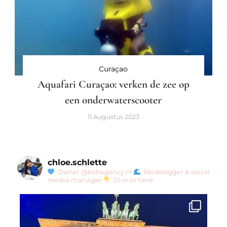
Curaçao
Aquafari Curaçao: verken de zee op
een onderwaterscooter
11 Augustus 2023
chloe.schlette
Owner @kefiagency.nl
Reisblogger & social
media manager
Dive in here