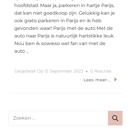
hoofdstad. Maar ja, parkeren in hartje Parijs,
dat kan niet goedkoop zijn. Gelukkig kan je
ook gratis parkeren in Parijs en ik heb
gevonden waar! Parijs met de auto Met de
auto naar Parijs is natuurlijk hartstikke leuk.
Nou ben ik sowieso wel fan van met de
auto …
Op
Geüpdatet Op
15 September 2023
0 Reacties
Stedentri
Lees meer...
Parijs?
Hier
Kan
Je
Zoeken
Gratis
naar:
Parkeren