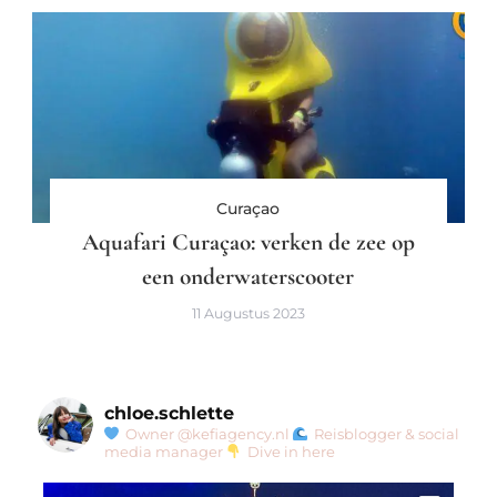
Curaçao
Aquafari Curaçao: verken de zee op
een onderwaterscooter
11 Augustus 2023
chloe.schlette
Owner @kefiagency.nl
Reisblogger & social
media manager
Dive in here