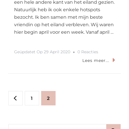
een hele andere kant van het eiland gezien.
Natuurlijk heb ik ook enkele hotspots
bezocht. Ik ben samen met mijn beste
vriendin op het eiland verbleven. Wij waren
hier begin april voor een week. Vanaf april …
Op
Geüpdatet Op
29 April 2020
0 Reacties
Alternatief
Lees meer...
Ibiza:
Atlantis
Berichtnavigatie
Pagina
Pagina
1
2
Zoeken