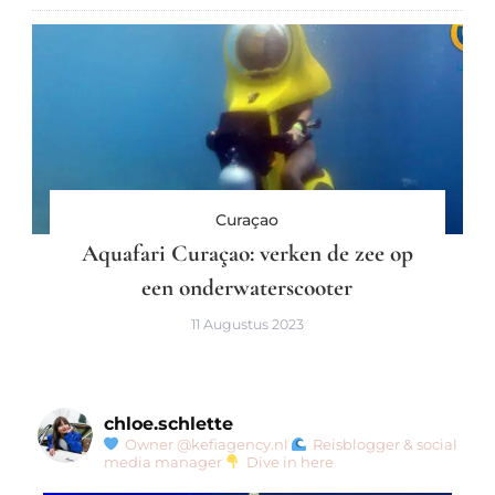
Curaçao
Aquafari Curaçao: verken de zee op
een onderwaterscooter
11 Augustus 2023
chloe.schlette
Owner @kefiagency.nl
Reisblogger & social
media manager
Dive in here