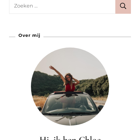
Fietssuppe
Zoeken
Is
naar:
De
Nieuwe
Over mij
Trend
Hi, ik ben Chloe