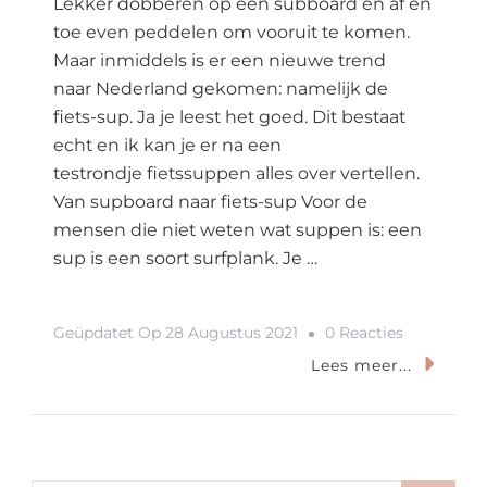
Lekker dobberen op een subboard en af en
toe even peddelen om vooruit te komen.
Maar inmiddels is er een nieuwe trend
naar Nederland gekomen: namelijk de
fiets-sup. Ja je leest het goed. Dit bestaat
echt en ik kan je er na een
testrondje fietssuppen alles over vertellen.
Van supboard naar fiets-sup Voor de
mensen die niet weten wat suppen is: een
sup is een soort surfplank. Je …
Op
Geüpdatet Op
28 Augustus 2021
0 Reacties
Suppen
Lees meer...
Is
Verleden
Tijd: