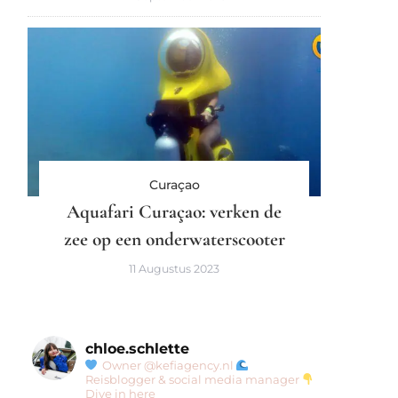
Curaçao
Aquafari Curaçao: verken de
zee op een onderwaterscooter
11 Augustus 2023
chloe.schlette
Owner @kefiagency.nl
Reisblogger & social media manager
Dive in here