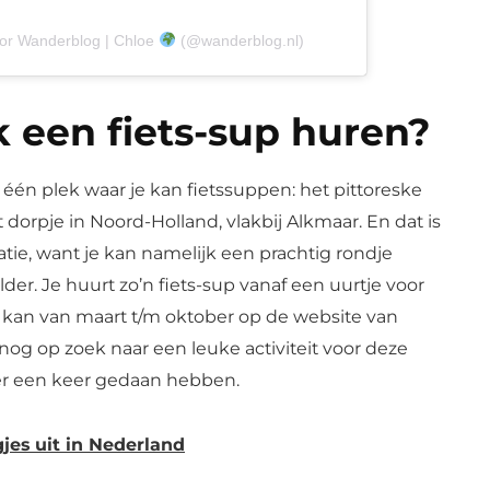
oor Wanderblog | Chloe
(@wanderblog.nl)
 een fiets-sup huren?
één plek waar je kan fietssuppen: het pittoreske
t dorpje in Noord-Holland, vlakbij Alkmaar. En dat is
tie, want je kan namelijk een prachtig rondje
er. Je huurt zo’n fiets-sup vanaf een uurtje voor
n kan van maart t/m oktober op de website van
 nog op zoek naar een leuke activiteit voor deze
ker een keer gedaan hebben.
jes uit in Nederland