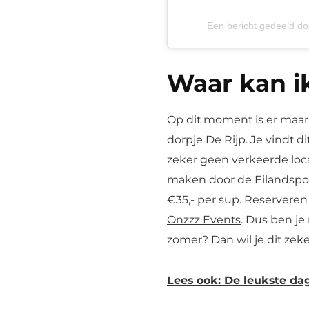
Een bericht gedeeld d
Waar kan ik
Op dit moment is er maar 
dorpje De Rijp. Je vindt di
zeker geen verkeerde loca
maken door de Eilandspold
€35,- per sup. Reservere
Onzzz Events
. Dus ben je
zomer? Dan wil je dit ze
Lees ook: De leukste dag