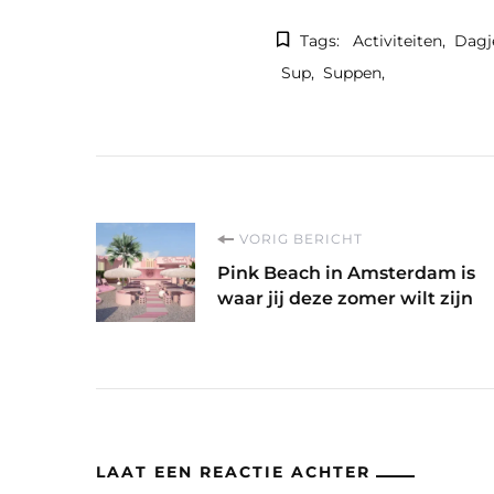
Tags:
Activiteiten
Dagj
Sup
Suppen
Berichtnavigatie
VORIG BERICHT
Pink Beach in Amsterdam is
waar jij deze zomer wilt zijn
LAAT EEN REACTIE ACHTER