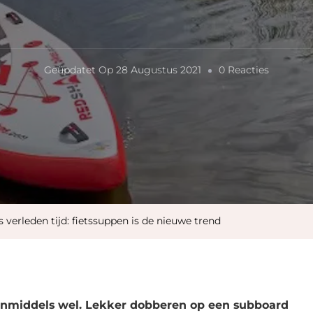
Op
Geüpdatet Op
28 Augustus 2021
0 Reacties
Suppen
Is
Verleden
Tijd:
Fietssup
Is
De
 verleden tijd: fietssuppen is de nieuwe trend
Nieuwe
Trend
nmiddels wel. Lekker dobberen op een subboard