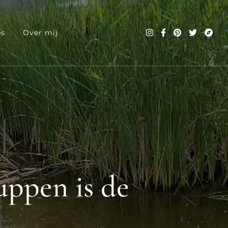
ps
Over mij
suppen is de