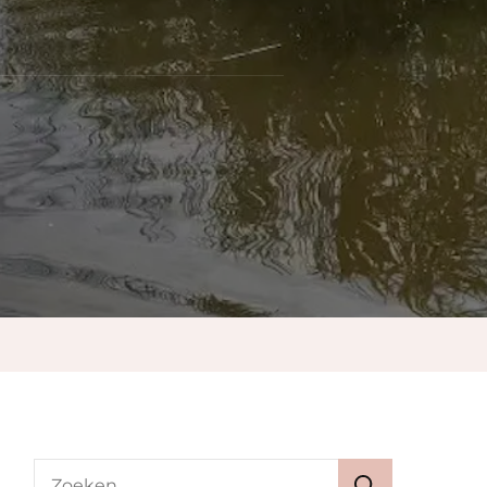
pen
Zoeken