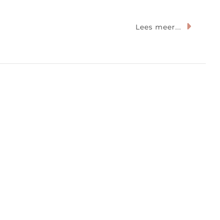
Op
Lees meer...
De
Leukste
Manieren
Om
Je
Reisfoto’s
Te
Bewaren