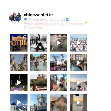
chloe.schlette
Owner @kefiagency.nl
Reisblogger & social media manager
Dive in here