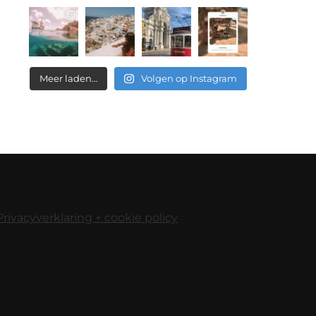
Meer laden…
Volgen op Instagram
Privacyverklaring + cookie policy