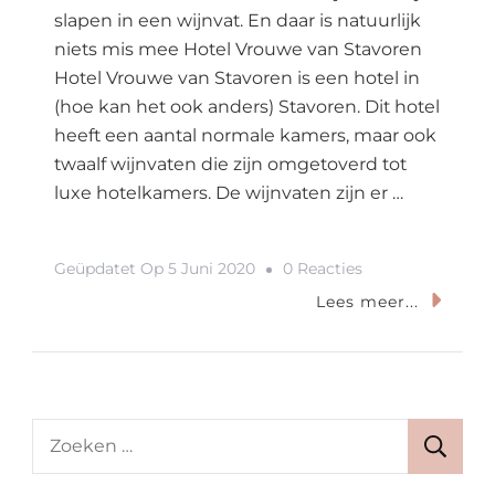
slapen in een wijnvat. En daar is natuurlijk
niets mis mee Hotel Vrouwe van Stavoren
Hotel Vrouwe van Stavoren is een hotel in
(hoe kan het ook anders) Stavoren. Dit hotel
heeft een aantal normale kamers, maar ook
twaalf wijnvaten die zijn omgetoverd tot
luxe hotelkamers. De wijnvaten zijn er …
Op
Geüpdatet Op
5 Juni 2020
0 Reacties
Slapen
Lees meer...
In
Een
Wijnvat?
In
Zoeken
Dit
naar:
Hotel