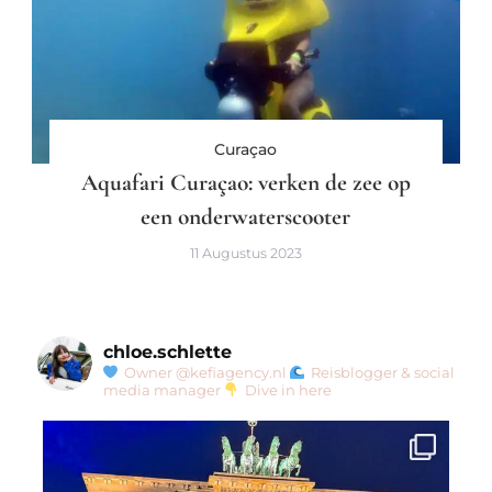
Curaçao
Aquafari Curaçao: verken de zee op
een onderwaterscooter
11 Augustus 2023
chloe.schlette
Owner @kefiagency.nl
Reisblogger & social
media manager
Dive in here