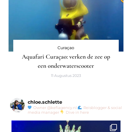
Curaçao
Aquafari Curaçao: verken de zee op
een onderwaterscooter
11 Augustus 2023
chloe.schlette
Owner @kefiagency.nl
Reisblogger & social
media manager
Dive in here