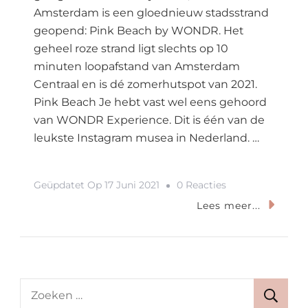
Amsterdam is een gloednieuw stadsstrand
geopend: Pink Beach by WONDR. Het
geheel roze strand ligt slechts op 10
minuten loopafstand van Amsterdam
Centraal en is dé zomerhutspot van 2021.
Pink Beach Je hebt vast wel eens gehoord
van WONDR Experience. Dit is één van de
leukste Instagram musea in Nederland. …
Op
Geüpdatet Op
17 Juni 2021
0 Reacties
Pink
Lees meer...
Beach
In
Amsterdam
Is
Zoeken
Waar
naar: