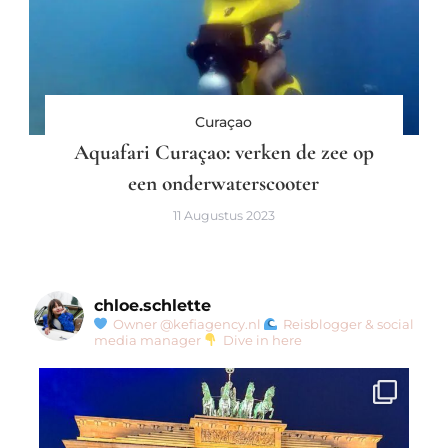
Curaçao
Aquafari Curaçao: verken de zee op
een onderwaterscooter
11 Augustus 2023
chloe.schlette
Owner @kefiagency.nl
Reisblogger & social
media manager
Dive in here