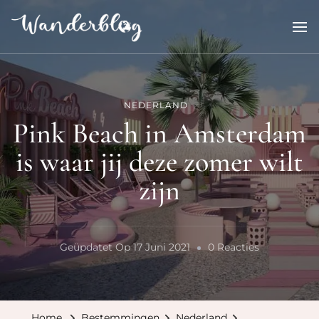
Wanderblog
reisverhalen en inspiratie
NEDERLAND
Pink Beach in Amsterdam
is waar jij deze zomer wilt
zijn
Op
Geüpdatet Op
17 Juni 2021
0 Reacties
Pink
Beach
In
Home
Bestemmingen
Nederland