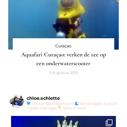
Curaçao
Aquafari Curaçao: verken de zee op
een onderwaterscooter
11 Augustus 2023
chloe.schlette
Owner @kefiagency.nl
Reisblogger & social
media manager
Dive in here