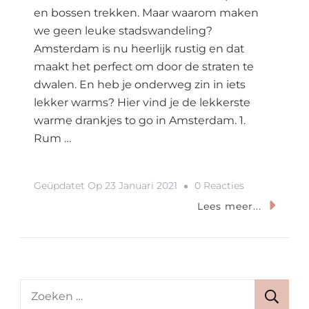
en bossen trekken. Maar waarom maken
we geen leuke stadswandeling?
Amsterdam is nu heerlijk rustig en dat
maakt het perfect om door de straten te
dwalen. En heb je onderweg zin in iets
lekker warms? Hier vind je de lekkerste
warme drankjes to go in Amsterdam. 1.
Rum …
Op
Geüpdatet Op
23 Januari 2021
0 Reacties
6x
Lees meer...
Warme
Drankjes
To
Go
Zoeken
In
naar: