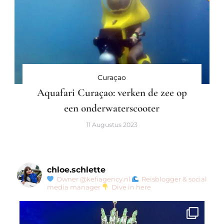
Curaçao
Aquafari Curaçao: verken de zee op
een onderwaterscooter
11 Augustus 2023
chloe.schlette
Owner @kefiagency.nl
Reisblogger & social
media manager
Dive in here