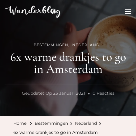
Wanderblog
reisverhalen en inspiratie
BESTEMMINGEN
NEDERLAND
6x warme drankjes to go
in Amsterdam
Op
Geüpdatet Op
23 Januari 2021
0 Reacties
6x
Warme
Drankjes
Home
Bestemmingen
Nederland
To
6x warme drankjes to go in Amsterdam