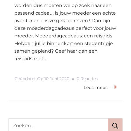
worden dus moeten we op zoek naar een
passend cadeau. Is jouw moeder een echte
avonturier of is ze gek op reizen? Dan zijn
deze moederdagcadeaus perfect voor jouw
moeder. Moederdagcadeaus: een reisgids
Hebben jullie binnenkort een stedentripje
samen gepland? Geef haar dan een
reisgids met …
Op
Geüpdatet Op
10 Juni 2020
0 Reacties
Moederdagcade
Lees meer...
Voor
De
Reislustige
Moeder
Zoeken
naar: