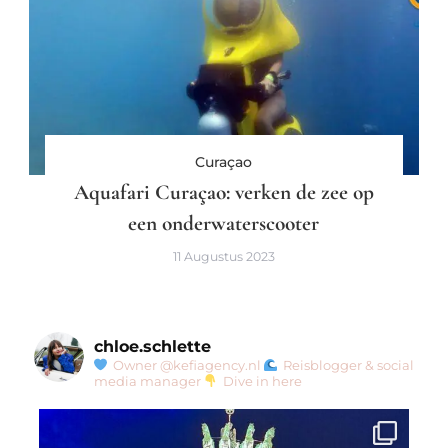
Curaçao
Aquafari Curaçao: verken de zee op
een onderwaterscooter
11 Augustus 2023
chloe.schlette
Owner @kefiagency.nl
Reisblogger & social
media manager
Dive in here