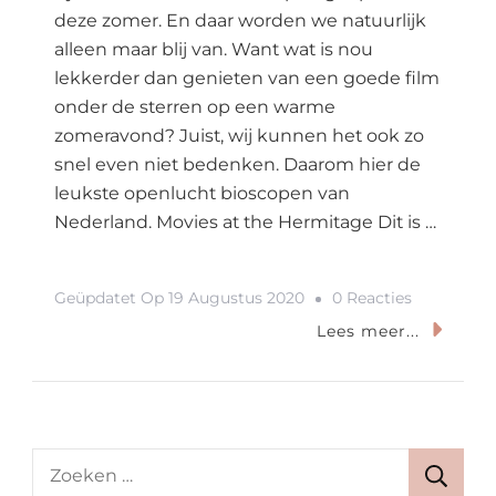
deze zomer. En daar worden we natuurlijk
alleen maar blij van. Want wat is nou
lekkerder dan genieten van een goede film
onder de sterren op een warme
zomeravond? Juist, wij kunnen het ook zo
snel even niet bedenken. Daarom hier de
leukste openlucht bioscopen van
Nederland. Movies at the Hermitage Dit is …
Op
Geüpdatet Op
19 Augustus 2020
0 Reacties
Dit
Lees meer...
Zijn
De
Leukste
Openlucht
Zoeken
Bioscopen
naar: