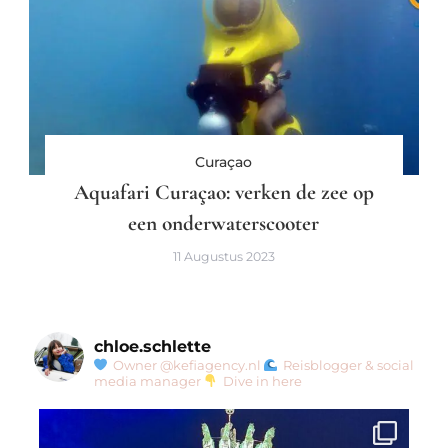
Curaçao
Aquafari Curaçao: verken de zee op
een onderwaterscooter
11 Augustus 2023
chloe.schlette
Owner @kefiagency.nl
Reisblogger & social
media manager
Dive in here