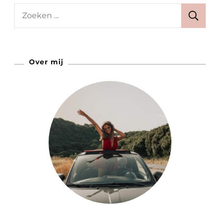
Is
Zoeken
Waar
naar:
Jij
Deze
Over mij
Zomer
Wilt
Zijn