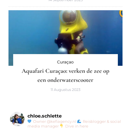
Curaçao
Aquafari Curaçao: verken de zee op
een onderwaterscooter
11 Augustus 2023
chloe.schlette
Owner @kefiagency.nl
Reisblogger & social
media manager
Dive in here