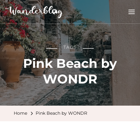
Wanderblog
reisverhalen en inspiratie
TAGS
Pink Beach by
WONDR
Home
Pink Beach by WONDR