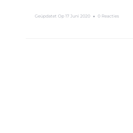
Op
Geüpdatet Op
17 Juni 2020
0 Reacties
De
Biertu
Prinse
Dé
Plek
Voor
Bierli