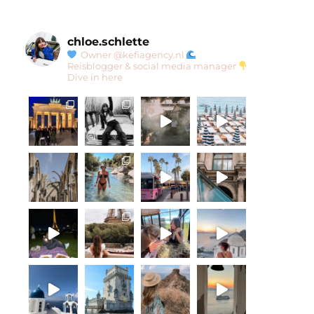
chloe.schlette
Owner @kefiagency.nl
Reisblogger & social media manager
Dive in here