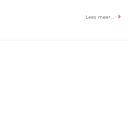
Lees meer...
in
ngracht:
efhebbers