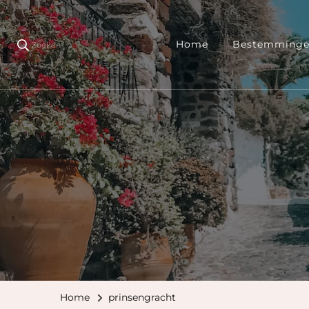
Home
Bestemming
Zoeken
Home
prinsengracht