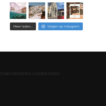
Meer laden…
Volgen op Instagram
Privacyverklaring + cookie policy