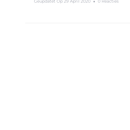
Op
Geüpdatet Op
29 April 2020
0 Reacties
Dit
Zijn
De
Reist
Van
2020