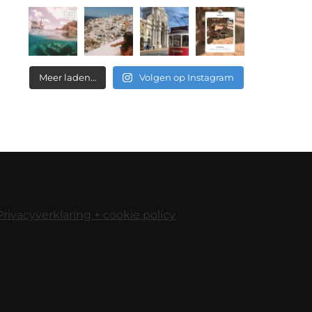
Meer laden…
Volgen op Instagram
Privacyverklaring + cookie policy