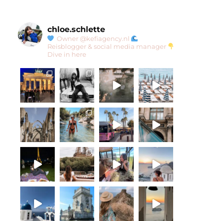
chloe.schlette
Owner @kefiagency.nl
Reisblogger & social media manager
Dive in here