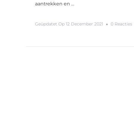
aantrekken en …
Geüpdatet Op
12 December 2021
0 Reacties
R
I