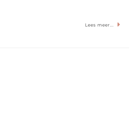
Op
Lees meer...
oller
Dreams:
Knalroze
Rolschaatsbaan
n
Amsterdam