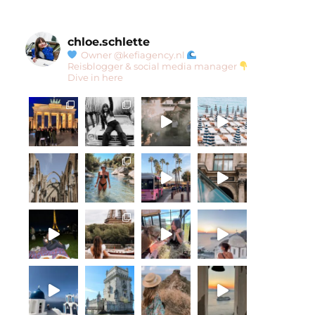
chloe.schlette
Owner @kefiagency.nl
Reisblogger & social media manager
Dive in here