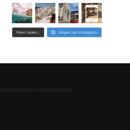
Meer laden…
Volgen op Instagram
Privacyverklaring + cookie policy