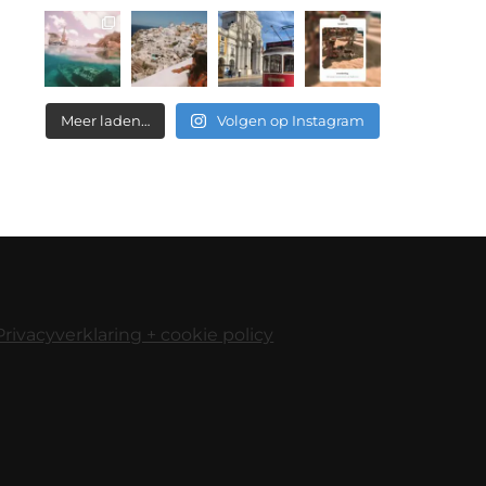
Meer laden…
Volgen op Instagram
Privacyverklaring + cookie policy