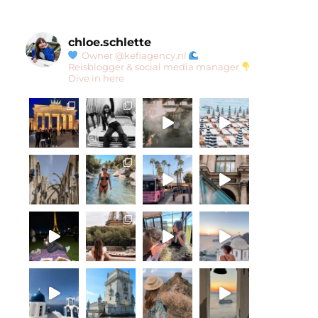
chloe.schlette
Owner @kefiagency.nl
Reisblogger & social media manager
Dive in here