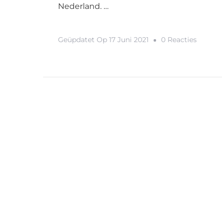
Nederland. …
Op
Geüpdatet Op
17 Juni 2021
0 Reacties
Pink
Beach
In
Amste
Is
Waar
Jij
Deze
Zomer
Wilt
Zijn