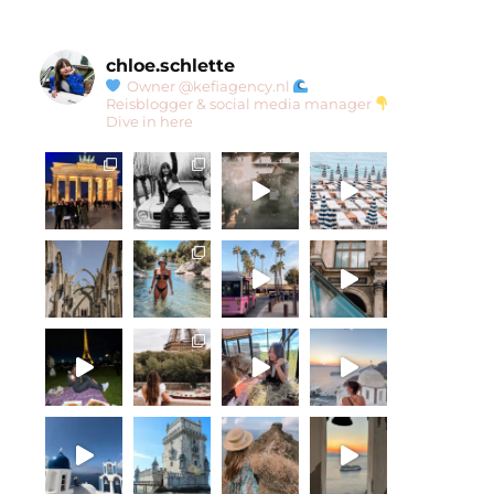
chloe.schlette
Owner @kefiagency.nl
Reisblogger & social media manager
Dive in here