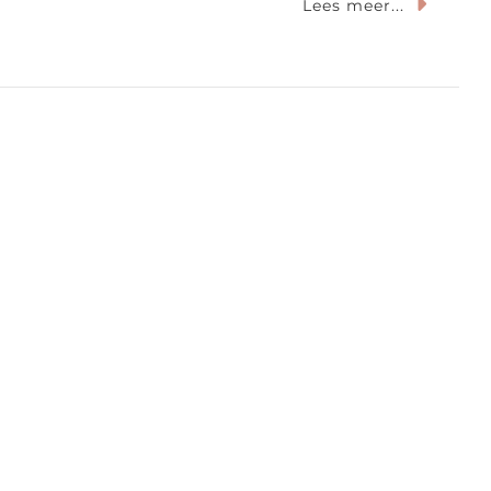
Lees meer...
meiland
a
md