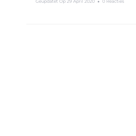
Op
Geüpdatet Op
29 April 2020
0 Reacties
Op
Dit
Droo
Is
Mam
Mia!
Gefil