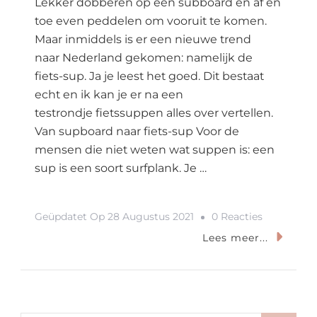
Lekker dobberen op een subboard en af en
toe even peddelen om vooruit te komen.
Maar inmiddels is er een nieuwe trend
naar Nederland gekomen: namelijk de
fiets-sup. Ja je leest het goed. Dit bestaat
echt en ik kan je er na een
testrondje fietssuppen alles over vertellen.
Van supboard naar fiets-sup Voor de
mensen die niet weten wat suppen is: een
sup is een soort surfplank. Je …
Op
Geüpdatet Op
28 Augustus 2021
0 Reacties
Suppen
Lees meer...
Is
Verleden
Tijd: