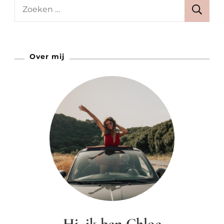
Fietssuppe
Zoeken
Is
naar:
De
Nieuwe
Over mij
Trend
Hi, ik ben Chloe