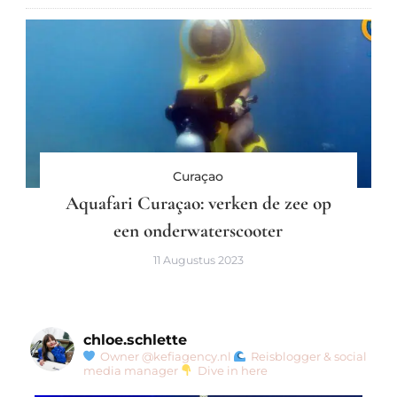
Curaçao
Aquafari Curaçao: verken de zee op
een onderwaterscooter
11 Augustus 2023
chloe.schlette
Owner @kefiagency.nl
Reisblogger & social
media manager
Dive in here