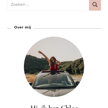
Fietssuppe
Zoeken
Is
naar:
De
Nieuwe
Over mij
Trend
Hi, ik ben Chloe