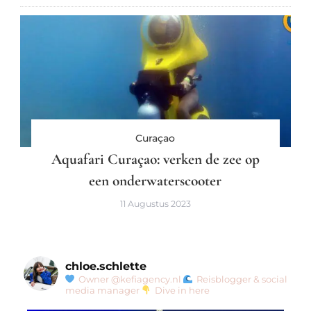
Curaçao
Aquafari Curaçao: verken de zee op
een onderwaterscooter
11 Augustus 2023
chloe.schlette
Owner @kefiagency.nl
Reisblogger & social
media manager
Dive in here