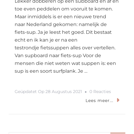
Lekker dobberen op een subboard en af en
toe even peddelen om vooruit te komen.
Maar inmiddels is er een nieuwe trend
naar Nederland gekomen: namelijk de
fiets-sup. Ja je leest het goed. Dit bestaat
echt en ik kan je er na een
testrondje fietssuppen alles over vertellen.
Van supboard naar fiets-sup Voor de
mensen die niet weten wat suppen is: een
sup is een soort surfplank. Je …
Op
Geüpdatet Op
28 Augustus 2021
0 Reacties
Suppen
Lees meer...
Is
Verleden
Tijd: