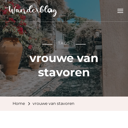
Wanderblog
reisverhalen en inspiratie
TAGS
vrouwe van
stavoren
Home
vrouwe van stavoren