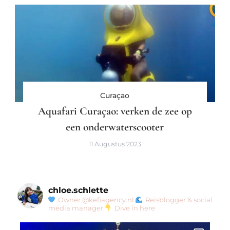
Curaçao
Aquafari Curaçao: verken de zee op
een onderwaterscooter
11 Augustus 2023
chloe.schlette
Owner @kefiagency.nl
Reisblogger & social
media manager
Dive in here