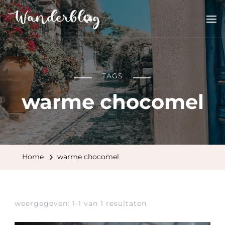
Wanderblog
reisverhalen en inspiratie
TAGS
warme chocomel
Home
warme chocomel
weergegeven: 1-1 van 1 resultaten