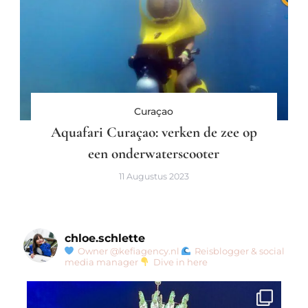
Curaçao
Aquafari Curaçao: verken de zee op
een onderwaterscooter
11 Augustus 2023
chloe.schlette
Owner @kefiagency.nl
Reisblogger & social
media manager
Dive in here