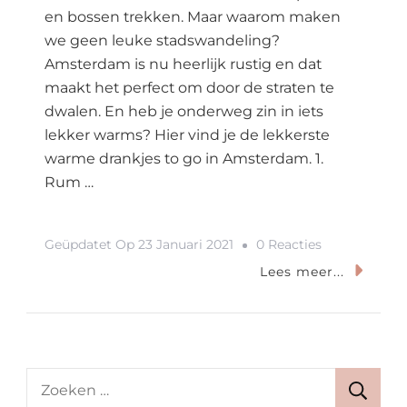
en bossen trekken. Maar waarom maken
we geen leuke stadswandeling?
Amsterdam is nu heerlijk rustig en dat
maakt het perfect om door de straten te
dwalen. En heb je onderweg zin in iets
lekker warms? Hier vind je de lekkerste
warme drankjes to go in Amsterdam. 1.
Rum …
Op
Geüpdatet Op
23 Januari 2021
0 Reacties
6x
Lees meer...
Warme
Drankjes
To
Go
Zoeken
In
naar: