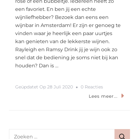
rosé of een bubbeltje. Iedereen heeft zo
een favoriet. En ben jij een echte
wijnliefhebber? Bezoek dan eens een
wijnbar in Amsterdam! Er zijn er genoeg te
vinden waar je heerlijk een paar uurtjes
kan genieten van de lekkerste wijnen.
Rayleigh en Ramsy Drink jij je wijn ook zo
snel dat de bediening je soms niet bij kan
houden? Dan is …
Op
Geüpdatet Op
28 Juli 2020
0 Reacties
Wijnbar
Lees meer...
Bezoeken
In
Amsterdam?
Dit
Zoeken