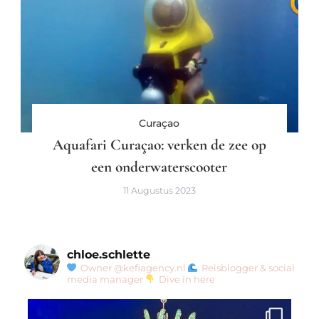
Curaçao
Aquafari Curaçao: verken de zee op
een onderwaterscooter
11 Augustus 2023
chloe.schlette
Owner @kefiagency.nl
Reisblogger & social
media manager
Dive in here