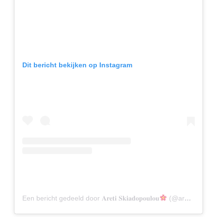
Dit bericht bekijken op Instagram
Een bericht gedeeld door 𝐀𝐫𝐞𝐭𝐢 𝐒𝐤𝐢𝐚𝐝𝐨𝐩𝐨𝐮𝐥𝐨𝐮
(@areti_skiad)