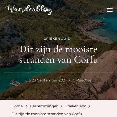
Wanderblog
reisverhalen en inspiratie
GRIEKENLAND
Dit zijn de mooiste
stranden van Corfu
Op
Op
23 September 2021
0 Reacties
Dit
Zijn
De
Home
Bestemmingen
Griekenland
Mooiste
Dit zijn de mooiste stranden van Corfu