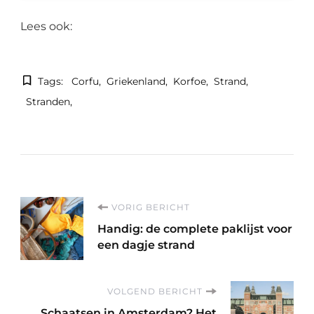
Lees ook:
Tags:
Corfu
Griekenland
Korfoe
Strand
Stranden
Berichtnavigatie
VORIG BERICHT
Handig: de complete paklijst voor
een dagje strand
VOLGEND BERICHT
Schaatsen in Amsterdam? Het