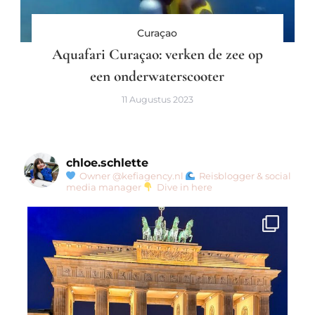
Curaçao
Aquafari Curaçao: verken de zee op
een onderwaterscooter
11 Augustus 2023
chloe.schlette
Owner @kefiagency.nl
Reisblogger & social
media manager
Dive in here