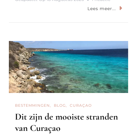
Staycation:
Lees meer...
5x
De
Mooiste
Overnachti
Aan
Zee
BESTEMMINGEN
BLOG
CURAÇAO
Dit zijn de mooiste stranden
van Curaçao