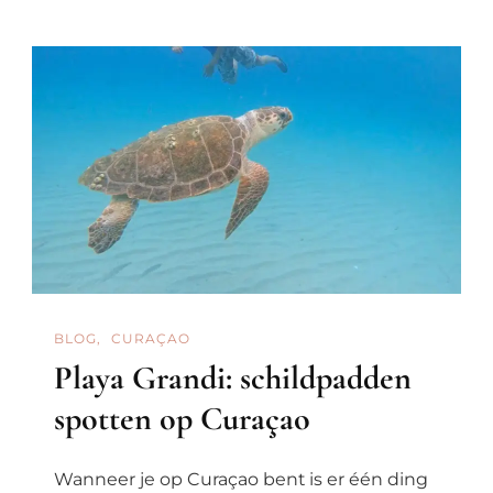
Mooiste
Stranden
Van
Curaçao
BLOG
CURAÇAO
Playa Grandi: schildpadden
spotten op Curaçao
Wanneer je op Curaçao bent is er één ding