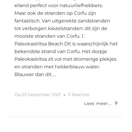
eiland perfect voor natuurliefhebbers.
Maar ook de stranden op Corfu zijn
fantastisch. Van uitgerekte zandstranden
tot verborgen kiezelstranden: dit zijn de
mooiste stranden van Corfu. 1.
Paleokastritsa Beach Dit is waarschijnlijk het
bekendste strand van Corfu. Het dorpje
Paleokastritsa zit vol met dromerige plekjes
en stranden met helderblauw water.
Blauwer dan dit …
Op
Op
23 September 2021
0 Reacties
Dit
Lees meer...
Zijn
De
Mooiste