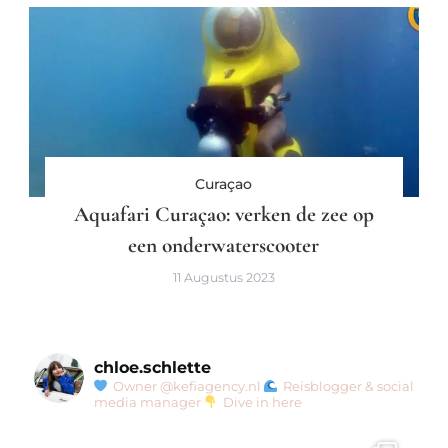
Curaçao
Aquafari Curaçao: verken de zee op
een onderwaterscooter
11 Augustus 2023
chloe.schlette
Owner @kefiagency.nl
Reisblogger & social
media manager
Dive in here