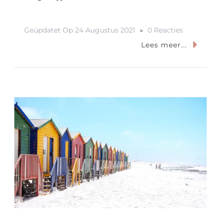
Op
Geüpdatet Op
24 Augustus 2021
0 Reacties
Handig:
Lees meer...
De
Complete
Paklijst
Voor
Een
Dagje
Strand