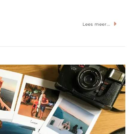
Op
Lees meer...
Zo
Maak
Je
Van
Je
Mooiste
Reisfoto’s
Prachtige
Wanddecoratie