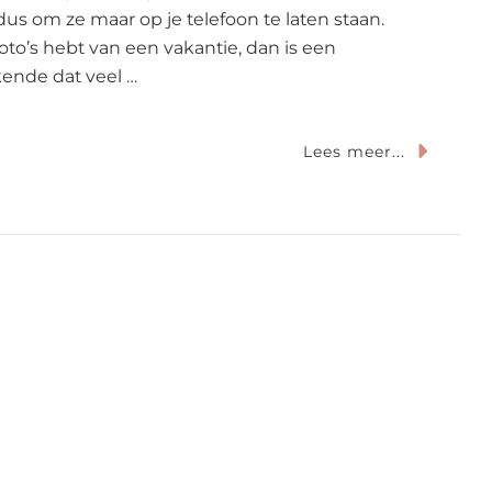
dus om ze maar op je telefoon te laten staan.
foto’s hebt van een vakantie, dan is een
kende dat veel …
Op
Lees meer...
De
Leukste
Manieren
Om
Je
Reisfoto’s
Te
Bewaren