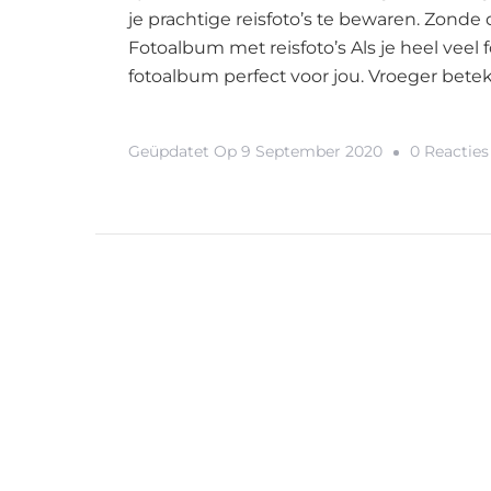
je prachtige reisfoto’s te bewaren. Zonde 
Fotoalbum met reisfoto’s Als je heel veel 
fotoalbum perfect voor jou. Vroeger bete
Geüpdatet Op
9 September 2020
0 Reacties