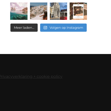
Meer laden…
Volgen op Instagram
Privacyverklaring + cookie policy