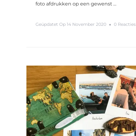
foto afdrukken op een gewenst …
Geüpdatet Op
14 November 2020
0 Reacties