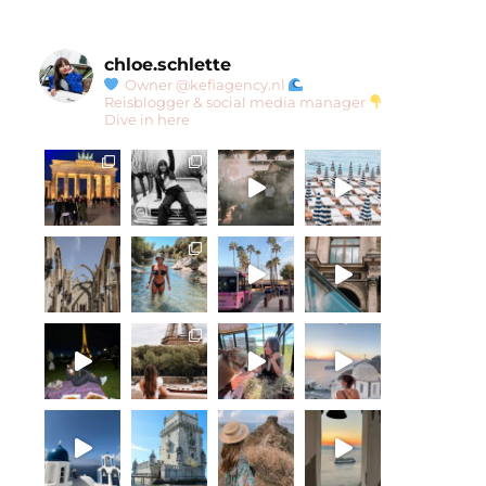
chloe.schlette
Owner @kefiagency.nl
Reisblogger & social media manager
Dive in here