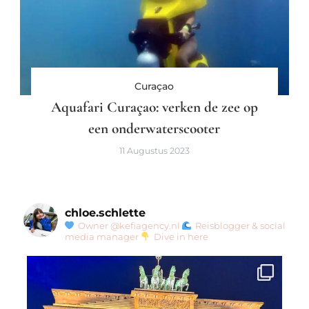
Curaçao
Aquafari Curaçao: verken de zee op
een onderwaterscooter
11 Augustus 2023
chloe.schlette
Owner @kefiagency.nl
Reisblogger & social
media manager
Dive in here