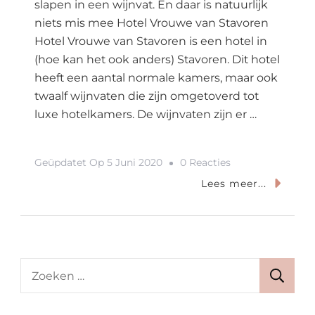
slapen in een wijnvat. En daar is natuurlijk
niets mis mee Hotel Vrouwe van Stavoren
Hotel Vrouwe van Stavoren is een hotel in
(hoe kan het ook anders) Stavoren. Dit hotel
heeft een aantal normale kamers, maar ook
twaalf wijnvaten die zijn omgetoverd tot
luxe hotelkamers. De wijnvaten zijn er …
Op
Geüpdatet Op
5 Juni 2020
0 Reacties
Slapen
Lees meer...
In
Een
Wijnvat?
In
Zoeken
Dit
naar:
Hotel