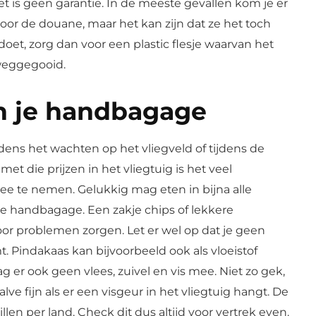
t is geen garantie. In de meeste gevallen kom je er
r de douane, maar het kan zijn dat ze het toch
 doet, zorg dan voor een plastic flesje waarvan het
 weggegooid.
n je handbagage
jdens het wachten op het vliegveld of tijdens de
met die prijzen in het vliegtuig is het veel
mee te nemen. Gelukkig mag eten in bijna alle
e handbagage. Een zakje chips of lekkere
voor problemen zorgen. Let er wel op dat je geen
. Pindakaas kan bijvoorbeeld ook als vloeistof
 er ook geen vlees, zuivel en vis mee. Niet zo gek,
lve fijn als er een visgeur in het vliegtuig hangt. De
len per land. Check dit dus altijd voor vertrek even.