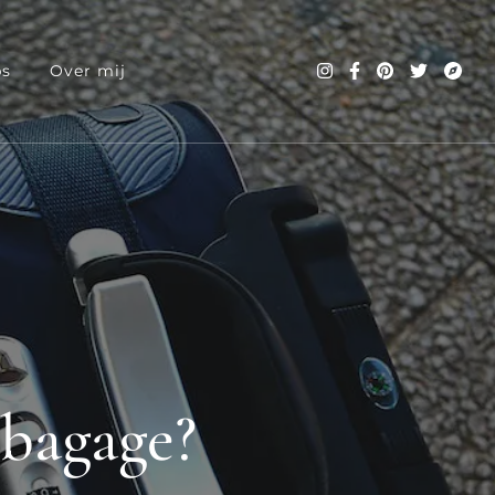
ps
Over mij
dbagage?