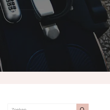
age?
Zoeken