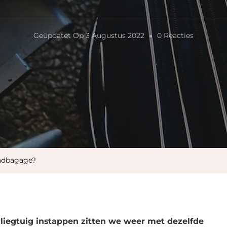
Op
Geüpdatet Op
3 Augustus 2022
0 Reacties
Wat
Mag
Er
Mee
In
Je
Handbag
andbagage?
vliegtuig instappen zitten we weer met dezelfde