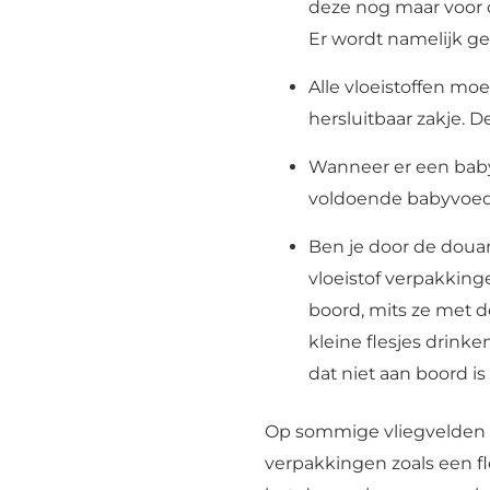
deze nog maar voor 
Er wordt namelijk g
Alle vloeistoffen mo
hersluitbaar zakje. D
Wanneer er een baby 
voldoende babyvoed
Ben je door de douan
vloeistof verpakki
boord, mits ze met d
kleine flesjes drinke
dat niet aan boord i
Op sommige vliegvelden i
verpakkingen zoals een f