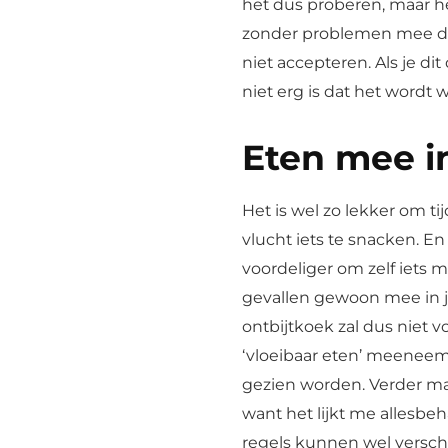
het dus proberen, maar he
zonder problemen mee doo
niet accepteren. Als je dit
niet erg is dat het wordt
Eten mee i
Het is wel zo lekker om ti
vlucht iets te snacken. En 
voordeliger om zelf iets 
gevallen gewoon mee in j
ontbijtkoek zal dus niet 
‘vloeibaar eten’ meeneemt
gezien worden. Verder mag
want het lijkt me allesbeha
regels kunnen wel verschil