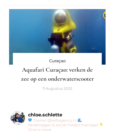
Curaçao
Aquafari Curaçao: verken de
zee op een onderwaterscooter
11 Augustus 2023
chloe.schlette
Owner @kefiagency.nl
Reisblogger & social media manager
Dive in here