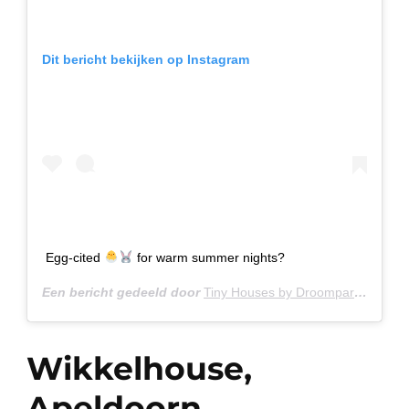
Dit bericht bekijken op Instagram
Egg-cited
for warm summer nights?
Een bericht gedeeld door
Tiny Houses by Droomparken
(@ti
Wikkelhouse,
Apeldoorn