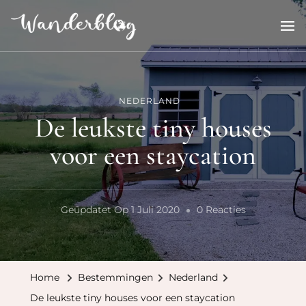
Wanderblog
reisverhalen en inspiratie
NEDERLAND
De leukste tiny houses
voor een staycation
Op
Geüpdatet Op
1 Juli 2020
0 Reacties
De
Leukste
Tiny
Home
Bestemmingen
Nederland
Houses
De leukste tiny houses voor een staycation