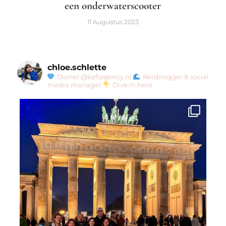
een onderwaterscooter
11 Augustus 2023
chloe.schlette
Owner @kefiagency.nl
Reisblogger & social
media manager
Dive in here