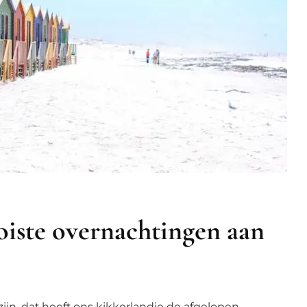
oiste overnachtingen aan
ijn, dat heeft ons kikkerlandje de afgelopen