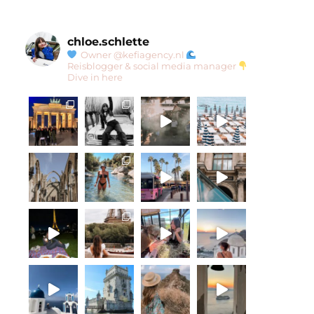
chloe.schlette
Owner @kefiagency.nl
Reisblogger & social media manager
Dive in here