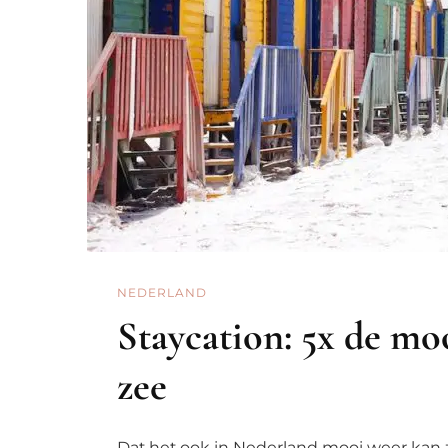
NEDERLAND
Staycation: 5x de mo
zee
Dat het ook in Nederland mooi weer kan z