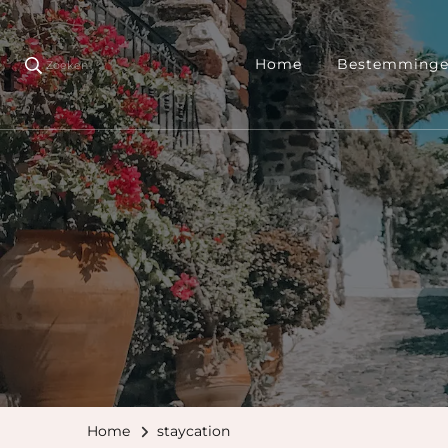
Home
Bestemming
Zoeken
Home
staycation