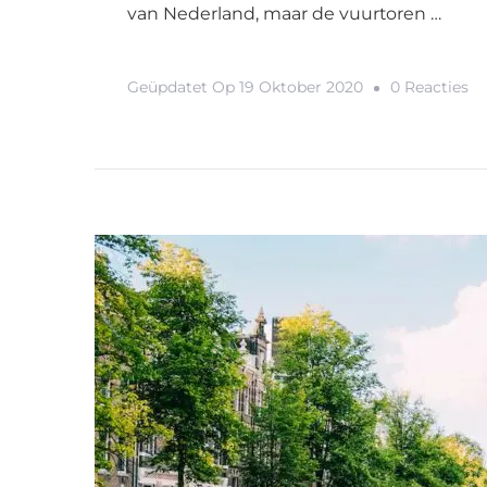
van Nederland, maar de vuurtoren …
O
Geüpdatet Op
19 Oktober 2020
0 Reacties
D
Me
Bi
Ov
In
Ne