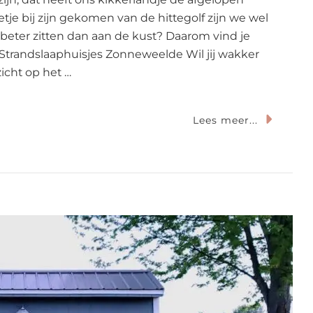
e bij zijn gekomen van de hittegolf zijn we wel
 beter zitten dan aan de kust? Daarom vind je
Strandslaaphuisjes Zonneweelde Wil jij wakker
icht op het …
p
Lees meer...
aycation:
oiste
ernachtingen
n
e