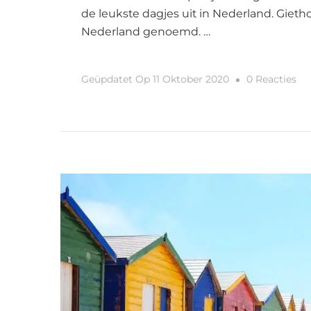
de leukste dagjes uit in Nederland. Gieth
Nederland genoemd. …
Op
Geüpdatet Op
11 Oktober 2020
0 Reacties
De
Le
Da
Uit
In
Ne