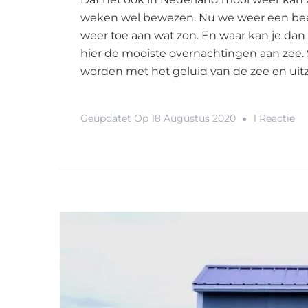
weken wel bewezen. Nu we weer een beetj
weer toe aan wat zon. En waar kan je dan
hier de mooiste overnachtingen aan zee. 
worden met het geluid van de zee en uitz
O
Geüpdatet Op
18 Augustus 2020
1 Reactie
St
5x
De
Mo
Ov
Aa
Ze