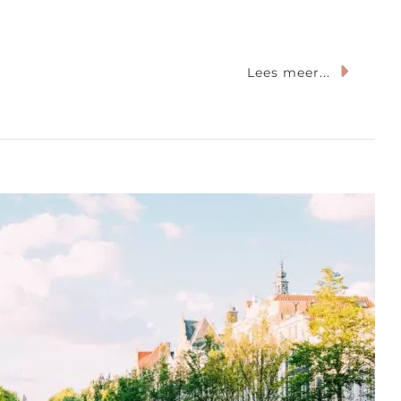
p
Lees meer...
e
est
jzondere
ernachtingen
derland