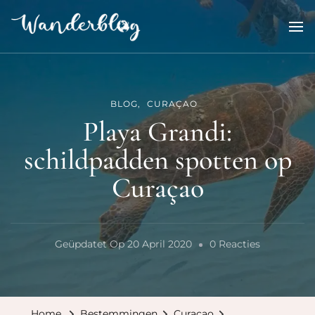
Wanderblog
reisverhalen en inspiratie
BLOG
CURAÇAO
Playa Grandi:
schildpadden spotten op
Curaçao
Op
Geüpdatet Op
20 April 2020
0 Reacties
Playa
Grandi:
Schildpad
Home
Bestemmingen
Curaçao