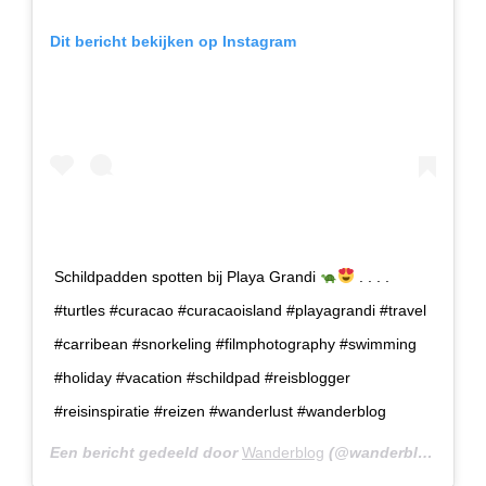
Dit bericht bekijken op Instagram
Schildpadden spotten bij Playa Grandi
. . . .
#turtles #curacao #curacaoisland #playagrandi #travel
#carribean #snorkeling #filmphotography #swimming
#holiday #vacation #schildpad #reisblogger
#reisinspiratie #reizen #wanderlust #wanderblog
Een bericht gedeeld door
Wanderblog
(@wanderblog.nl) op