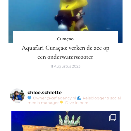
Curaçao
Aquafari Curaçao: verken de zee op
een onderwaterscooter
11 Augustus 2023
chloe.schlette
Owner @kefiagency.nl
Reisblogger & social
media manager
Dive in here