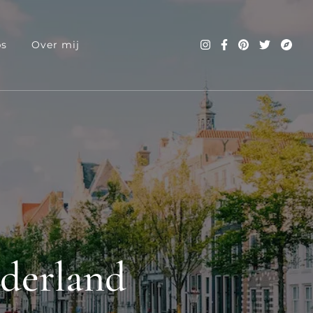
ps
Over mij
ederland