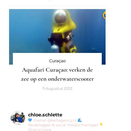
Curaçao
Aquafari Curaçao: verken de
zee op een onderwaterscooter
11 Augustus 2023
chloe.schlette
Owner @kefiagency.nl
Reisblogger & social media manager
Dive in here