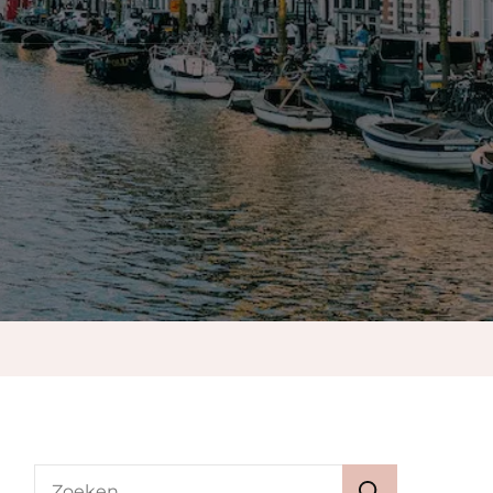
d
Zoeken