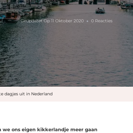
Op
Geüpdatet Op
11 Oktober 2020
0 Reacties
De
Leukste
Dagjes
Uit
In
Nederlan
te dagjes uit in Nederland
ijn we ons eigen kikkerlandje meer gaan