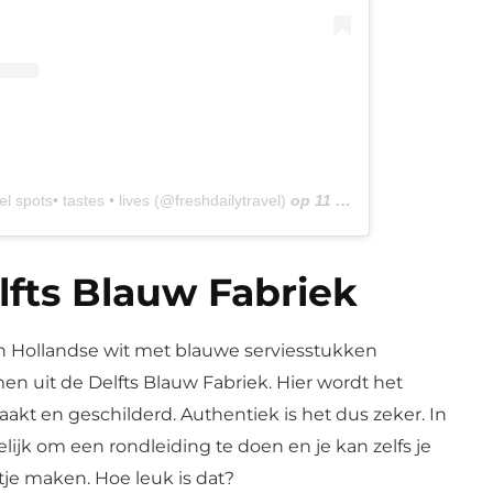
l spots• tastes • lives (@freshdailytravel)
op
11 Okt 2020 om 1:40 (PDT)
ts Blauw Fabriek
 Hollandse wit met blauwe serviesstukken
 uit de Delfts Blauw Fabriek. Hier wordt het
kt en geschilderd. Authentiek is het dus zeker. In
lijk om een rondleiding te doen en je kan zelfs je
tje maken. Hoe leuk is dat?