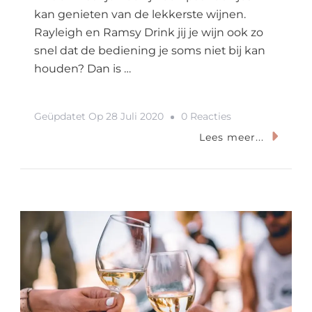
kan genieten van de lekkerste wijnen.
Rayleigh en Ramsy Drink jij je wijn ook zo
snel dat de bediening je soms niet bij kan
houden? Dan is …
Op
Geüpdatet Op
28 Juli 2020
0 Reacties
Wijnbar
Lees meer...
Bezoeken
In
Amsterdam?
Dit
Zijn
De
Leukste