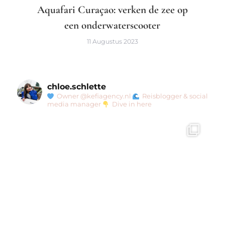
Aquafari Curaçao: verken de zee op
een onderwaterscooter
11 Augustus 2023
chloe.schlette
Owner @kefiagency.nl
Reisblogger & social
media manager
Dive in here