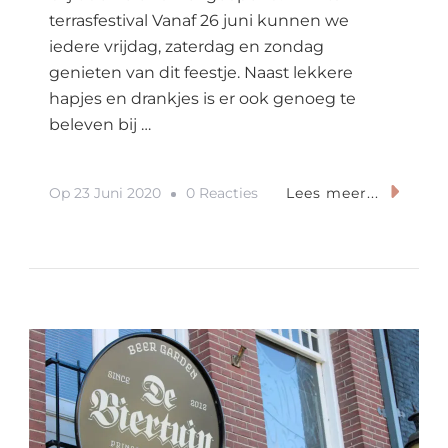
terrasfestival Vanaf 26 juni kunnen we
iedere vrijdag, zaterdag en zondag
genieten van dit feestje. Naast lekkere
hapjes en drankjes is er ook genoeg te
beleven bij …
Op
Op
23 Juni 2020
0 Reacties
Lees meer...
Het
Grootste
Corona
Proof
Terrasfestival
Opent
Dit
Weekend