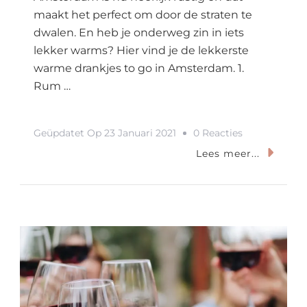
maakt het perfect om door de straten te
dwalen. En heb je onderweg zin in iets
lekker warms? Hier vind je de lekkerste
warme drankjes to go in Amsterdam. 1.
Rum …
Op
Geüpdatet Op
23 Januari 2021
0 Reacties
6x
Lees meer...
Warme
Drankjes
To
Go
In
Amsterdam