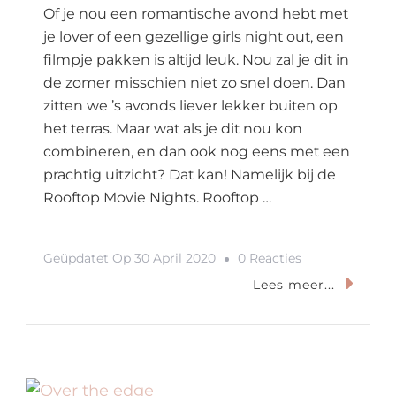
Of je nou een romantische avond hebt met
je lover of een gezellige girls night out, een
filmpje pakken is altijd leuk. Nou zal je dit in
de zomer misschien niet zo snel doen. Dan
zitten we ’s avonds liever lekker buiten op
het terras. Maar wat als je dit nou kon
combineren, en dan ook nog eens met een
prachtig uitzicht? Dat kan! Namelijk bij de
Rooftop Movie Nights. Rooftop …
Op
Geüpdatet Op
30 April 2020
0 Reacties
Rooftop
Lees meer...
Movie
Nights:
De
Nummer