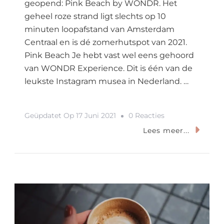
geopend: Pink Beach by WONDR. Het
geheel roze strand ligt slechts op 10
minuten loopafstand van Amsterdam
Centraal en is dé zomerhutspot van 2021.
Pink Beach Je hebt vast wel eens gehoord
van WONDR Experience. Dit is één van de
leukste Instagram musea in Nederland. …
Op
Geüpdatet Op
17 Juni 2021
0 Reacties
Pink
Lees meer...
Beach
In
Amsterdam
Is
Waar
Jij