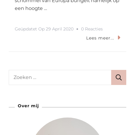
schommel van Europa bungelt namelijk op
een hoogte …
Op
Geüpdatet Op
29 April 2020
0 Reacties
Over
Lees meer...
The
Edge
Bij
ADAM
Zoeken
Lookout:
naar:
De
Hoogste
Over mij
Schommel
Van
Europa