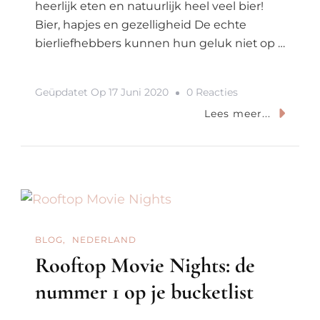
heerlijk eten en natuurlijk heel veel bier!
Bier, hapjes en gezelligheid De echte
bierliefhebbers kunnen hun geluk niet op …
Op
Geüpdatet Op
17 Juni 2020
0 Reacties
De
Lees meer...
Biertuin
Prinsengracht:
Dé
Plek
Voor
Bierliefhebbers
BLOG
NEDERLAND
Rooftop Movie Nights: de
nummer 1 op je bucketlist