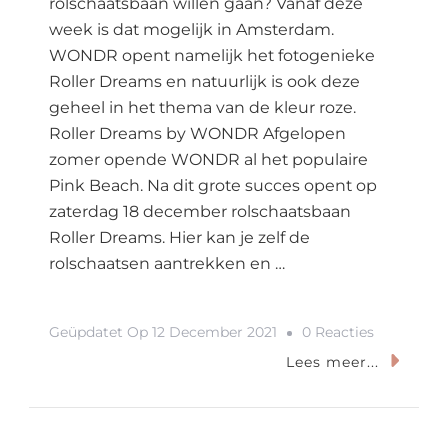
rolschaatsbaan willen gaan? Vanaf deze
week is dat mogelijk in Amsterdam.
WONDR opent namelijk het fotogenieke
Roller Dreams en natuurlijk is ook deze
geheel in het thema van de kleur roze.
Roller Dreams by WONDR Afgelopen
zomer opende WONDR al het populaire
Pink Beach. Na dit grote succes opent op
zaterdag 18 december rolschaatsbaan
Roller Dreams. Hier kan je zelf de
rolschaatsen aantrekken en …
Op
Geüpdatet Op
12 December 2021
0 Reacties
Roller
Lees meer...
Dreams:
Knalroze
Rolschaat